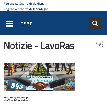
Regione Autònoma de Sardigna
Regione Autonoma della Sardegna
Insar
Notizie - LavoRas
Salta
Browse
al
contenuto
principale
03/02/2025