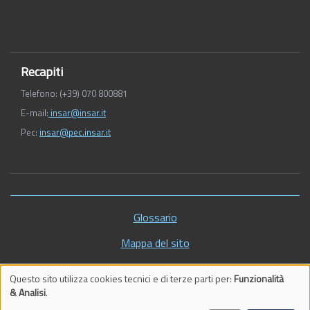
Recapiti
Telefono: (+39) 070 800881
E-mail:
insar@insar.it
Pec:
insar@pec.insar.it
Piè
Glossario
di
Mappa del sito
pagina
Vecchio sito
Questo sito utilizza cookies tecnici e di terze parti per:
Funzionalità
Trattamento
& Analisi
.
Impostazioni cookie