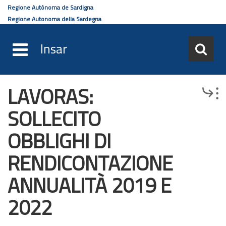
Regione Autònoma de Sardigna
Regione Autonoma della Sardegna
Insar
LAVORAS:
Salta
Browse
al
SOLLECITO
contenuto
principale
OBBLIGHI DI
RENDICONTAZIONE
ANNUALITÀ 2019 E
2022