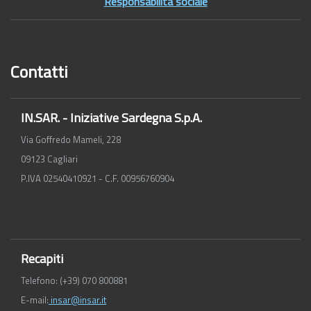
Responsabilità sociale
Contatti
IN.SAR. - Iniziative Sardegna S.p.A.
Via Goffredo Mameli, 228
09123 Cagliari
P.IVA 02540410921 - C.F. 00956760904
Recapiti
Telefono: (+39) 070 800881
E-mail:
insar@insar.it