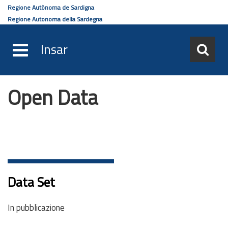
Regione Autònoma de Sardigna
Regione Autonoma della Sardegna
Insar
Open Data
Salta
al
contenuto
principale
Data Set
In pubblicazione