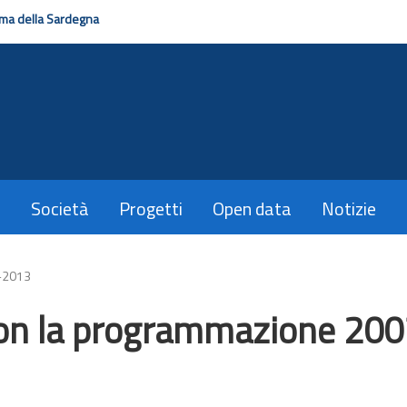
ma della Sardegna
Società
Progetti
Open data
Notizie
7-2013
i con la programmazione 20