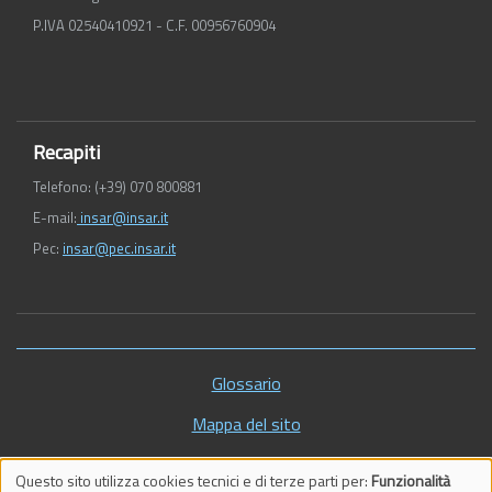
P.IVA 02540410921 - C.F. 00956760904
Recapiti
Telefono: (+39) 070 800881
E-mail:
insar@insar.it
Pec:
insar@pec.insar.it
Piè
Glossario
di
Mappa del sito
pagina
Vecchio sito
Questo sito utilizza cookies tecnici e di terze parti per:
Funzionalità