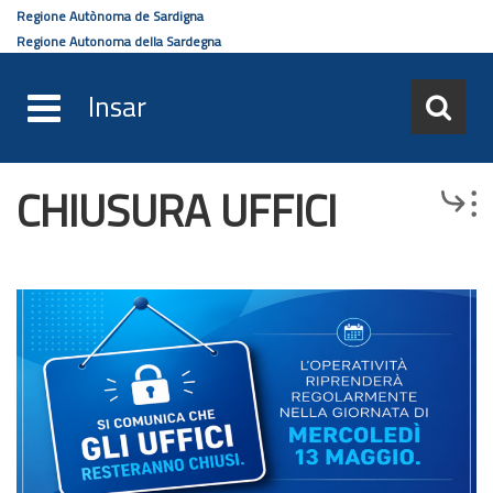
Regione Autònoma de Sardigna
Regione Autonoma della Sardegna
Insar
CHIUSURA UFFICI
Salta
Browse
al
contenuto
principale